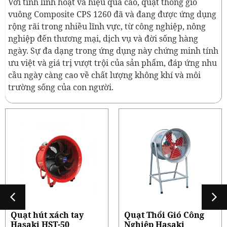
Với tính linh hoạt và hiệu quả cao, quạt thông gió
vuông Composite CPS 1260 đã và đang được ứng dụng
rộng rãi trong nhiều lĩnh vực, từ công nghiệp, nông
nghiệp đến thương mại, dịch vụ và đời sống hàng
ngày. Sự đa dạng trong ứng dụng này chứng minh tính
ưu việt và giá trị vượt trội của sản phẩm, đáp ứng nhu
cầu ngày càng cao về chất lượng không khí và môi
trường sống của con người.
Quạt Thổi Gió Công
Quạt
Nghiệp Hasaki
Hasa
DFG30A
4.59
2.250.000
₫
5.100
2.500.000
₫
 Thổi Gió Công
ệp Hasaki