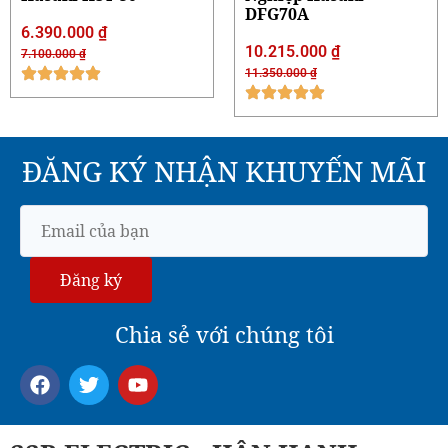
70A
15.000
₫
0.000
₫
ĐĂNG KÝ NHẬN KHUYẾN MÃI
Đăng ký
Chia sẻ với chúng tôi