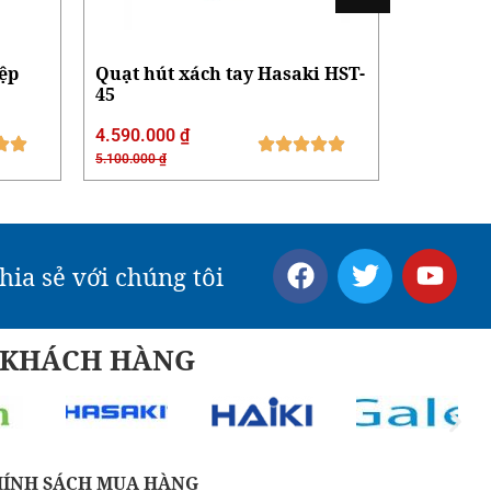
ệp
Quạt hút xách tay Hasaki HST-
Quạt hút
45
40
4.590.000
₫
4.275.00
5.100.000
₫
4.750.000
₫
hia sẻ với chúng tôi
Ý KHÁCH HÀNG
HÍNH SÁCH MUA HÀNG