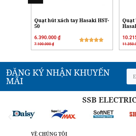
g
Quạt hút xách tay Hasaki HST-
Quạt 
50
Hasa
6.390.000
₫
10.21
7.100.000
₫
11.350
ĐĂNG KÝ NHẬN KHUYẾN
MÃI
SSB ELECTRI
VỀ CHÚNG TÔI