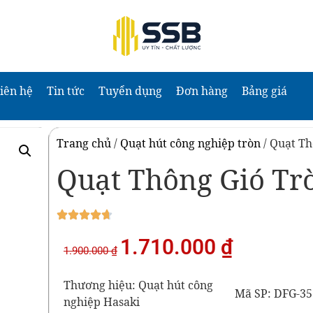
iên hệ
Tin tức
Tuyển dụng
Đơn hàng
Bảng giá
Trang chủ
/
Quạt hút công nghiệp tròn
/ Quạt Th
Quạt Thông Gió Tr
1.710.000
₫
1.900.000
₫
Thương hiệu: Quạt hút công
Mã SP: DFG-35
nghiệp Hasaki