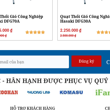
Thổi Gió Công Nghiệp
Quạt Thổi Gió Công Nghi
ki DFG70A
Hasaki DFG30A
5.000
₫
2.250.000
₫
.000
₫
2.500.000
₫
C
Đăng ký
C - HÂN HẠNH ĐƯỢC PHỤC VỤ QU
HỖ TRỢ KHÁCH HÀNG
C