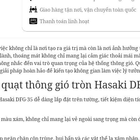
Giao hàng tận nơi, vận chuyển toàn quốc
Thanh toán linh hoạt
iệc không chỉ là nơi tạo ra giá trị mà còn là nơi ảnh hưởng
lành, thoáng mát không chỉ mang lại cảm giác thoải mái m
ông nhắc đến vai trò quan trọng của hệ thống thông gió. Qu
à giải pháp hoàn hảo để kiến tạo không gian làm việc lý tưởn
 quạt thông gió tròn Hasaki D
 Hasaki DFG-35 dễ dàng lắp đặt trên tường, tiết kiệm diện 
n màu xám, không chỉ mang lại vẻ ngoài sang trọng mà còn 
úp ngăn chặn côn trùng, bụi bẩn và các vật thể lạ xâm nhập