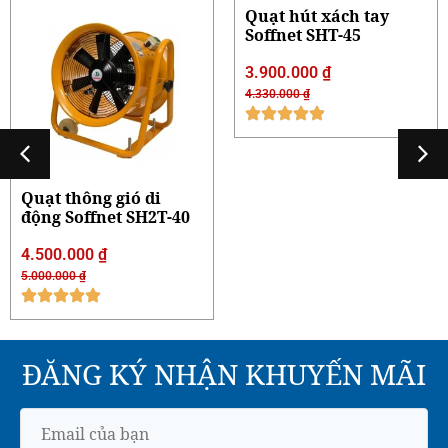
Quạt thông gió di
Quạt hút xách tay
động Soffnet SH2T-40
Soffnet SHT-45
4.500.000
₫
3.900.000
₫
5.000.000
₫
4.330.000
₫
ĐĂNG KÝ NHẬN KHUYẾN MÃI