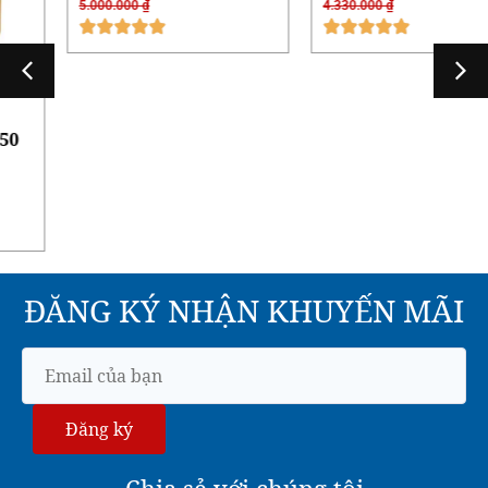
Quạt thông gió di
Quạt hút xách tay
động Soffnet SH2T-40
Soffnet SHT-45
4.500.000
₫
3.900.000
₫
5.000.000
₫
4.330.000
₫
ĐĂNG KÝ NHẬN KHUYẾN MÃI
Đăng ký
Chia sẻ với chúng tôi