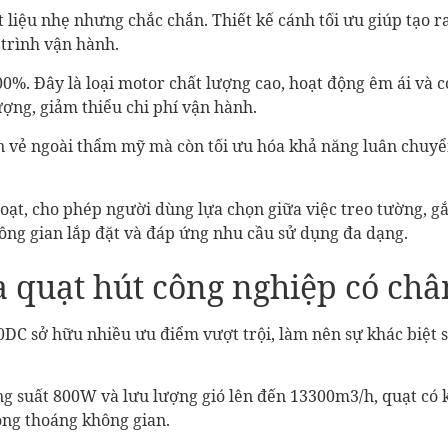
liệu nhẹ nhưng chắc chắn. Thiết kế cánh tối ưu giúp tạo 
 trình vận hành.
00%. Đây là loại motor chất lượng cao, hoạt động êm ái và có
ợng, giảm thiểu chi phí vận hành.
n vẻ ngoài thẩm mỹ mà còn tối ưu hóa khả năng luân chuyể
hoạt, cho phép người dùng lựa chọn giữa việc treo tường, g
hông gian lắp đặt và đáp ứng nhu cầu sử dụng đa dạng.
của quạt hút công nghiệp có c
DC sở hữu nhiều ưu điểm vượt trội, làm nên sự khác biệt s
công suất 800W và lưu lượng gió lên đến 13300m3/h, quạt có
ông thoáng không gian.