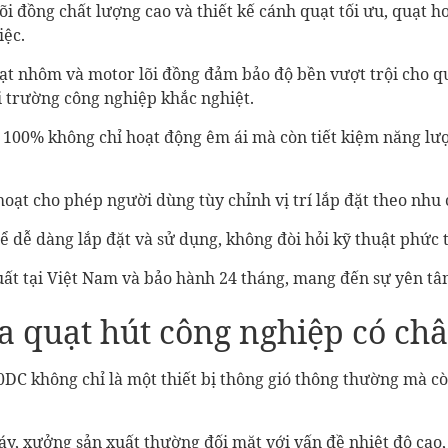
õi đồng chất lượng cao và thiết kế cánh quạt tối ưu, quạt h
iệc.
uạt nhôm và motor lõi đồng đảm bảo độ bền vượt trội cho q
i trường công nghiệp khắc nghiệt.
ng 100% không chỉ hoạt động êm ái mà còn tiết kiệm năng lư
h hoạt cho phép người dùng tùy chỉnh vị trí lắp đặt theo nhu
 để dễ dàng lắp đặt và sử dụng, không đòi hỏi kỹ thuật phức 
xuất tại Việt Nam và bảo hành 24 tháng, mang đến sự yên t
ủa quạt hút công nghiệp có c
DC không chỉ là một thiết bị thông gió thông thường mà cò
, xưởng sản xuất thường đối mặt với vấn đề nhiệt độ cao, b