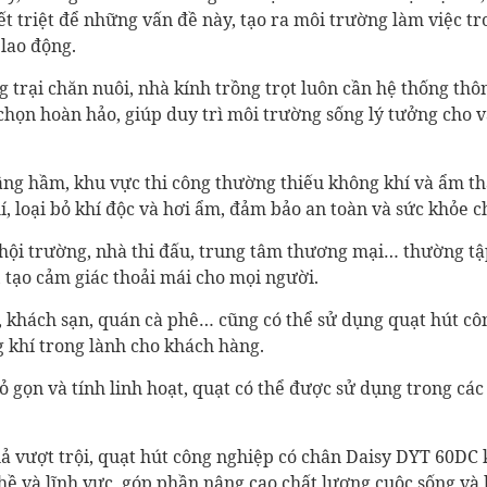
t triệt để những vấn đề này, tạo ra môi trường làm việc t
lao động.
 trại chăn nuôi, nhà kính trồng trọt luôn cần hệ thống thôn
 chọn hoàn hảo, giúp duy trì môi trường sống lý tưởng cho v
ầng hầm, khu vực thi công thường thiếu không khí và ẩm th
, loại bỏ khí độc và hơi ẩm, đảm bảo an toàn và sức khỏe c
hội trường, nhà thi đấu, trung tâm thương mại… thường tậ
, tạo cảm giác thoải mái cho mọi người.
, khách sạn, quán cà phê… cũng có thể sử dụng quạt hút c
 khí trong lành cho khách hàng.
hỏ gọn và tính linh hoạt, quạt có thể được sử dụng trong cá
ả vượt trội, quạt hút công nghiệp có chân Daisy DYT 60DC k
hề và lĩnh vực, góp phần nâng cao chất lượng cuộc sống và 