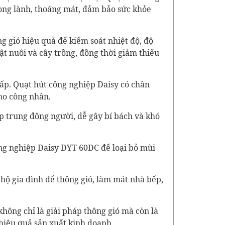
rong lành, thoáng mát, đảm bảo sức khỏe
g gió hiệu quả để kiểm soát nhiệt độ, độ
ật nuôi và cây trồng, đồng thời giảm thiểu
ấp. Quạt hút công nghiệp Daisy có chân
ho công nhân.
p trung đông người, dễ gây bí bách và khó
ông nghiệp Daisy DYT 60DC để loại bỏ mùi
c hộ gia đình để thông gió, làm mát nhà bếp,
hông chỉ là giải pháp thông gió mà còn là
hiệu quả sản xuất kinh doanh.