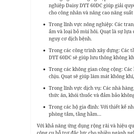
nghiệp Daisy DYT 60DC giúp giải quyế
cho công nhân và nâng cao năng suất 
Trong lĩnh vực nông nghiệp: Các trang
ẩm và loại bỏ mùi hôi. Quạt là sự lựa
nguy cơ dịch bệnh.
Trong các công trình xây dựng: Các t
DYT 60DC sẽ giúp lưu thông không khí
Trong các không gian công cộng: Các 
chịu. Quạt sẽ giúp làm mát không khí
Trong lĩnh vực dịch vụ: Các nhà hàng
thức ăn, khói thuốc và đảm bảo không
Trong các hộ gia đình: Với thiết kế n
phòng tắm, tầng hầm…
Với khả năng ứng dụng rộng rãi và hiệu qu
công cụ hỗ trợ đắc lực cho nhiều ngành ng