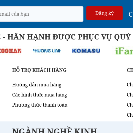
C
Đăng ký
C - HÂN HẠNH ĐƯỢC PHỤC VỤ QU
HỖ TRỢ KHÁCH HÀNG
C
Hướng dẫn mua hàng
Ch
Các hình thức mua hàng
Ch
Phương thức thanh toán
Ch
Ch
NGÀNH NGHỀ KINH