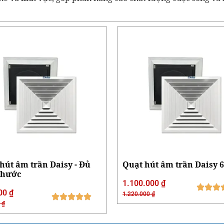
hút âm trần Daisy - Đủ
Quạt hút âm trần Daisy 
thước
1.100.000
₫
00
₫
1.220.000
₫
0
₫