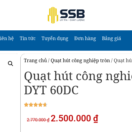
iên hệ
Tin tức
Tuyển dụng
Đơn hàng
Bảng giá
Trang chủ
/
Quạt hút công nghiệp tròn
/ Quạt hú
Quạt hút công nghi
DYT 60DC
2.500.000
₫
2.770.000
₫