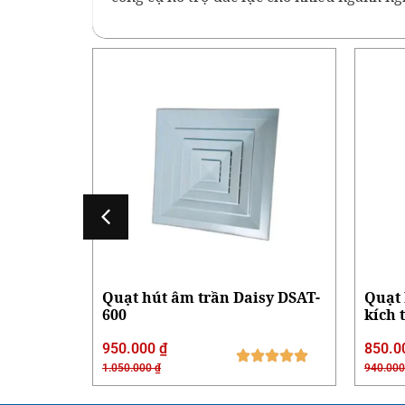
nghiệp
Quạt hút âm trần Daisy DSAT-
Quạt 
600
kích 
950.000
₫
850.0
1.050.000
₫
940.00