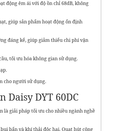
oạt động êm ái với độ ồn chỉ 68dB, không
uạt, giúp sản phẩm hoạt động ổn định
ợng đáng kể, giúp giảm thiểu chi phí vận
 cầu, tối ưu hóa không gian sử dụng.
tạp.
âm cho người sử dụng.
hân Daisy DYT 60DC
n là giải pháp tối ưu cho nhiều ngành nghề
ụi bẩn và khí thải độc hại. Quạt hút công