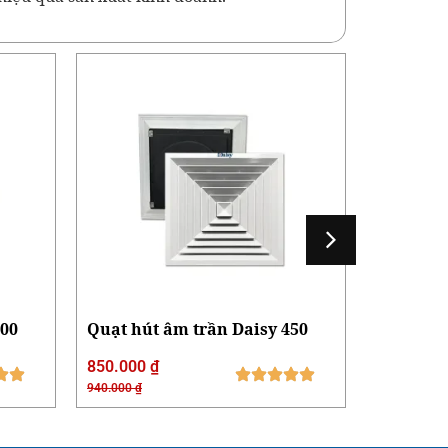
600
Quạt hút âm trần Daisy 450
Quạt hút
Daisy DY
850.000
₫
400.000
940.000
₫
440.000
₫