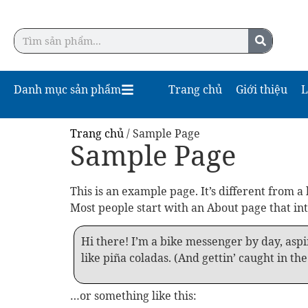
Danh mục sản phẩm
Trang chủ
Giới thiệu
L
Trang chủ
/ Sample Page
Sample Page
This is an example page. It’s different from a
Most people start with an About page that intr
Hi there! I’m a bike messenger by day, aspir
like piña coladas. (And gettin’ caught in the
…or something like this: