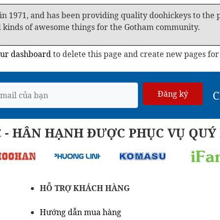
1971, and has been providing quality doohickeys to the pu
l kinds of awesome things for the Gotham community.
ur dashboard
to delete this page and create new pages for
C
Đăng ký
C - HÂN HẠNH ĐƯỢC PHỤC VỤ QU
HỖ TRỢ KHÁCH HÀNG
Hướng dẫn mua hàng