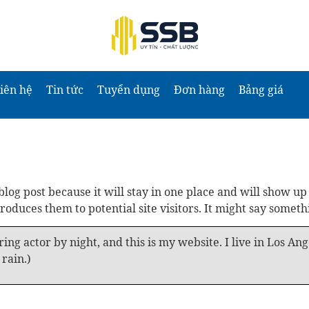
iên hệ
Tin tức
Tuyển dụng
Đơn hàng
Bảng giá
 blog post because it will stay in one place and will show up
oduces them to potential site visitors. It might say somethi
ing actor by night, and this is my website. I live in Los An
 rain.)